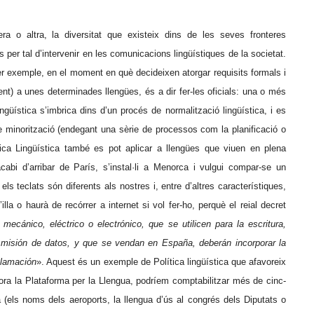
era o altra, la diversitat que existeix dins de les seves fronteres
 per tal d’intervenir en les comunicacions lingüístiques de la societat.
r exemple, en el moment en què decideixen atorgar requisits formals i
ent) a unes determinades llengües, és a dir fer-les oficials: una o més
ngüística s’imbrica dins d’un procés de normalització lingüística, i es
e minorització (endegant una sèrie de processos com la planificació o
lítica Lingüística també es pot aplicar a llengües que viuen en plena
abi d’arribar de París, s’instal·li a Menorca i vulgui compar-se un
els teclats són diferents als nostres i, entre d’altres característiques,
illa o haurà de recórrer a internet si vol fer-ho, perquè el reial decret
ecánico, eléctrico o electrónico, que se utilicen para la escritura,
nsmisión de datos, y que se vendan en España, deberán incorporar la
clamación
». Aquest és un exemple de Política lingüística que afavoreix
bora la Plataforma per la Llengua, podríem comptabilitzar més de cinc-
 (els noms dels aeroports, la llengua d’ús al congrés dels Diputats o