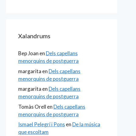
Xalandrums
Bep Joan
en
Dels capellans
menorquins de postguerra
margarita
en
Dels capellans
menorquins de postguerra
margarita
en
Dels capellans
menorquins de postguerra
Tomàs Orell
en
Dels capellans
menorquins de postguerra
Ismael Pelegrí i Pons
en
De la música
que escoltam