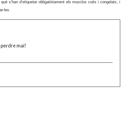
uè s’han d’etiquetar obligatòriament els musclos cuits i congelats, i
ar-les.
 perdre mai!