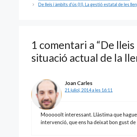
b
l
er
p
De lleis i àmbits d’ús (II). La gestió estatal de les ll
o
ar
o
te
k
ix
1 comentari a “De lleis i
situació actual de la l
Joan Carles
21 juliol, 2014 a les 16:11
Mooooolt interessant. Llàstima que haguem
intervenció, que ens ha deixat bon gust d