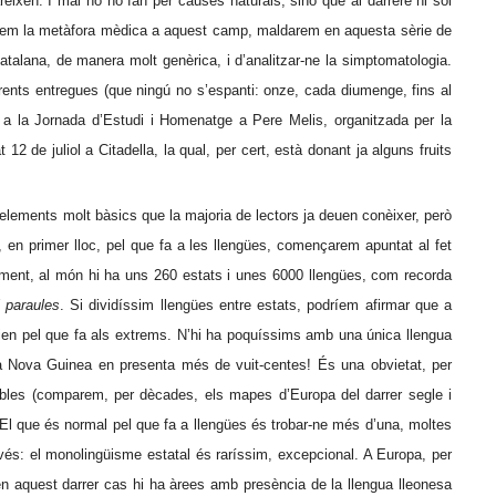
eixen. I mai no ho fan per causes naturals, sinó que al darrere hi sol
enem la metàfora mèdica a aquest camp, maldarem en aquesta sèrie de
 catalana, de manera molt genèrica, i d’analitzar-ne la simptomatologia.
ferents entregues (que ningú no s’espanti: onze, cada diumenge, fins al
r a la Jornada d’Estudi i Homenatge a Pere Melis, organitzada per la
12 de juliol a Citadella, la qual, per cert, està donant ja alguns fruits
’elements molt bàsics que la majoria de lectors ja deuen conèixer, però
í, en primer lloc, pel que fa a les llengües, començarem apuntat al fet
ment, al món hi ha uns 260 estats i unes 6000 llengües, com recorda
 paraules
. Si dividíssim llengües entre estats, podríem afirmar que a
arien pel que fa als extrems. N’hi ha poquíssims amb una única llengua
ua Nova Guinea en presenta més de vuit-centes! És una obvietat, per
variables (comparem, per dècades, els mapes d’Europa del darrer segle i
 El que és normal pel que fa a llengües és trobar-ne més d’una, moltes
revés: el monolingüisme estatal és raríssim, excepcional. A Europa, per
 en aquest darrer cas hi ha àrees amb presència de la llengua lleonesa