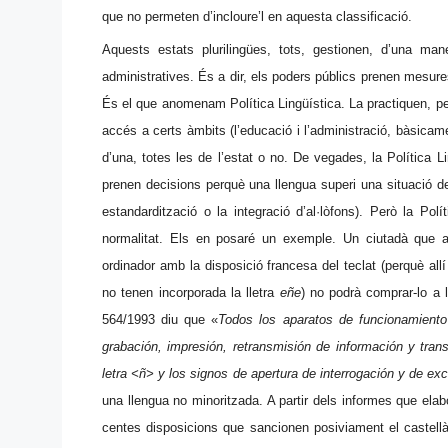
que no permeten d’incloure’l en aquesta classificació.
Aquests estats plurilingües, tots, gestionen, d’una man
administratives. És a dir, els poders públics prenen mesures
És el que anomenam Política Lingüística. La practiquen, pe
accés a certs àmbits (l’educació i l’administració, bàsicam
d’una, totes les de l’estat o no. De vegades, la Política Li
prenen decisions perquè una llengua superi una situació d
estandardització o la integració d’al·lòfons). Però la Po
normalitat. Els en posaré un exemple. Un ciutadà que ac
ordinador amb la disposició francesa del teclat (perquè allí 
no tenen incorporada la lletra
eñe
) no podrà comprar-lo a l’
564/1993 diu que «
Todos los aparatos de funcionamiento m
grabación, impresión, retransmisión de información y tra
letra <ñ> y los signos de apertura de interrogación y de ex
una llengua no minoritzada. A partir dels informes que ela
centes disposicions que sancionen posiviament el castellà