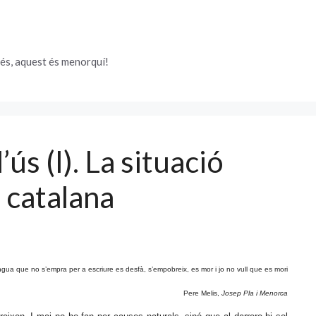
és, aquest és menorquí!
’ús (I). La situació
a catalana
ngua que no s’empra per a escriure es desfà, s’empobreix, es mor i jo no vull que es mori
Pere Melis,
Josep Pla i Menorca