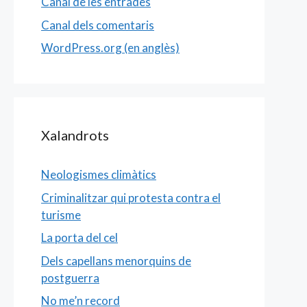
Canal de les entrades
Canal dels comentaris
WordPress.org (en anglès)
Xalandrots
Neologismes climàtics
Criminalitzar qui protesta contra el
turisme
La porta del cel
Dels capellans menorquins de
postguerra
No me’n record