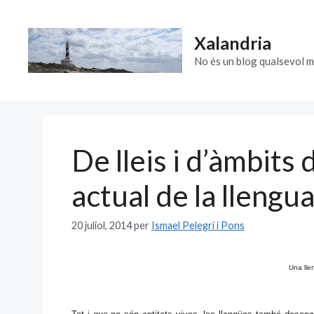
Vés
al
Xalandria
contingut
No és un blog qualsevol m
De lleis i d’àmbits d
actual de la llengu
20 juliol, 2014
per
Ismael Pelegrí i Pons
Una lle