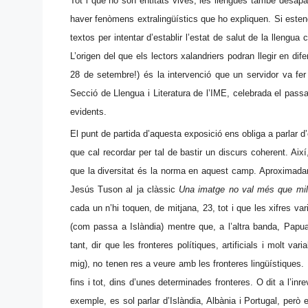
Tot i que no són entitats vives, les llengües també desapar
haver fenòmens extralingüístics que ho expliquen. Si est
textos per intentar d’establir l’estat de salut de la llengua
L’origen del que els lectors xalandriers podran llegir en di
28 de setembre!) és la intervenció que un servidor va fe
Secció de Llengua i Literatura de l’IME, celebrada el passat 
evidents.
El punt de partida d’aquesta exposició ens obliga a parlar d
que cal recordar per tal de bastir un discurs coherent. Aix
que la diversitat és la norma en aquest camp. Aproximada
Jesús Tuson al ja clàssic
Una imatge no val més que mil
cada un n’hi toquen, de mitjana, 23, tot i que les xifres v
(com passa a Islàndia) mentre que, a l’altra banda, Pap
tant, dir que les fronteres polítiques, artificials i molt 
mig), no tenen res a veure amb les fronteres lingüístiques.
fins i tot, dins d’unes determinades fronteres. O dit a l’in
exemple, es sol parlar d’Islàndia, Albània i Portugal, però