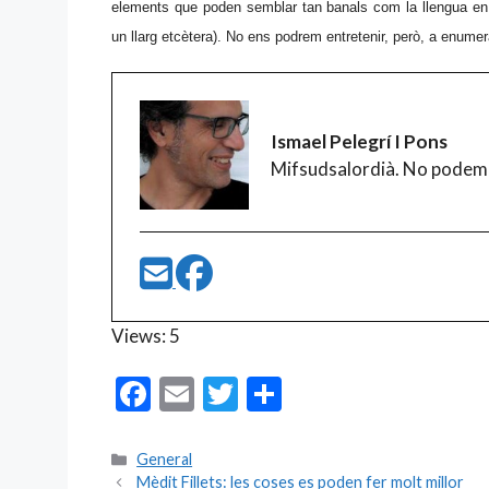
elements que poden semblar tan banals com la llengua en q
un llarg etcètera). No ens podrem entretenir, però, a enumer
Ismael Pelegrí I Pons
Mifsudsalordià. No podem
Views: 5
F
E
T
C
ac
m
w
o
e
ai
itt
m
Categories
General
Mèdit Fillets: les coses es poden fer molt millor