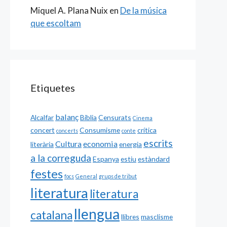
Miquel A. Plana Nuix
en
De la música
que escoltam
Etiquetes
balanç
Alcalfar
Biblia
Censurats
Cinema
concert
Consumisme
crítica
concerts
conte
escrits
Cultura
economia
literària
energia
a la correguda
Espanya
estiu
estàndard
festes
focs
General
grups de tribut
literatura
literatura
llengua
catalana
llibres
masclisme