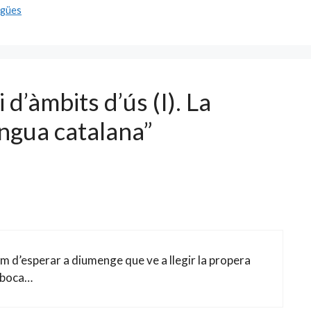
engües
 d’àmbits d’ús (I). La
lengua catalana”
 d’esperar a diumenge que ve a llegir la propera
e boca…