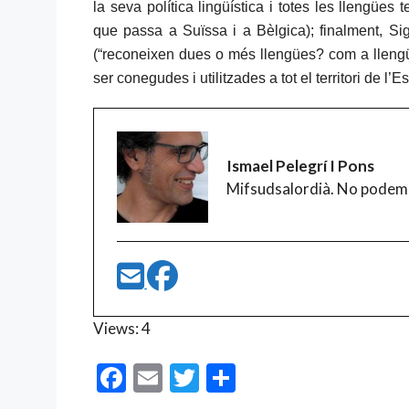
la seva política lingüística i totes les llengües
que passa a Suïssa i a Bèlgica); finalment, S
(“reconeixen dues o més llengües? com a llengü
ser conegudes i utilitzades a tot el territori de l
Ismael Pelegrí I Pons
Mifsudsalordià. No podem
Views: 4
F
E
T
C
ac
m
w
o