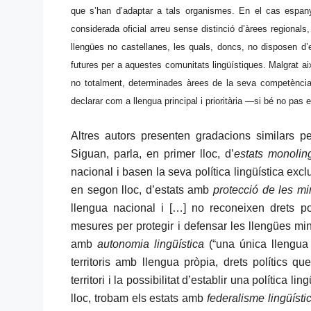
que s’han d’adaptar a tals organismes. En el cas espany
considerada oficial arreu sense distinció d’àrees regionals, 
llengües no castellanes, les quals, doncs, no disposen d’e
futures per a aquestes comunitats lingüístiques. Malgrat a
no totalment, determinades àrees de la seva competència,
declarar com a llengua principal i prioritària —si bé no pas
Altres autors presenten gradacions similars pe
Siguan, parla, en primer lloc, d’
estats monolin
nacional i basen la seva política lingüística exc
en segon lloc, d’estats amb
p
rotecció de les mi
llengua nacional i […] no reconeixen drets po
mesures per protegir i defensar les llengües minori
amb
a
utonomia lingüística
(“una única llengua
territoris amb llengua pròpia, drets polítics qu
territori i la possibilitat d’establir una política l
lloc, trobam els estats amb
f
ederalisme lingüísti