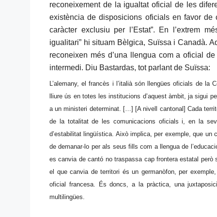
reconeixement de la igualtat oficial de les difer
existència de disposicions oficials en favor de
caràcter exclusiu per l’Estat”. En l’extrem 
igualitari” hi situam Bèlgica, Suïssa i Canadà. 
reconeixen més d’una llengua com a oficial de to
intermedi. Diu Bastardas, tot parlant de Suïssa:
L’alemany, el francès i l’italià són llengües oficials de la 
lliure ús en totes les institucions d’aquest àmbit, ja sigui 
a un ministeri determinat. […] [A nivell cantonal] Cada terri
de la totalitat de les comunicacions oficials i, en la s
d’estabilitat lingüística. Això implica, per exemple, que un 
de demanar-lo per als seus fills com a llengua de l’educació 
es canvia de cantó no traspassa cap frontera estatal però sí
el que canvia de territori és un germanòfon, per exempl
oficial francesa. És doncs, a la pràctica, una juxtaposici
multilingües.