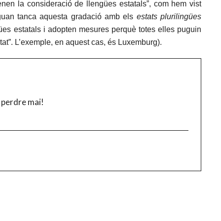
 tenen la consideració de llengües estatals”, com hem vist
iguan tanca aquesta gradació amb els
e
stats plurilingües
es estatals i adopten mesures perquè totes elles puguin
’Estat”. L’exemple, en aquest cas, és Luxemburg).
 perdre mai!