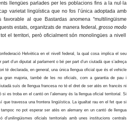
ents llengües parlades per les poblacions fins a la nul·la
 cap varietat lingüística que no fos l’única adoptada amb
més favorable al que Bastardas anomena “multilingüisme
grosso modo
Aquests estats, organitzats de manera federal,
t el territori, però oficialment són monolingües a nivell
Confederació Helvètica en el nivell federal, la qual cosa implica el seu
per part d’un diputat al parlament o bé per part d’un ciutadà que s’adreça
tori té declarada, en general, una única llengua oficial que és el vehicle
eva gran majoria, també de les no oficials, com a garantia de pau i
ciutadà suís de llengua francesa no té el dret de ser atès en francès ni
si es troba en el cantó on l’alemany és la llengua oficial territorial. Si
 que travessa una frontera lingüística. La igualtat rau en el fet que si
e, tampoc no pot esperar ser atès en alemany en un cantó de llengua
ó d’unilingüismes oficials territorials amb unes institucions centrals