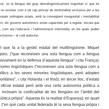
ol, on la llengua del grup demolingüísticament majoritari sí que és
no existeix com a tal cap principi de territorialitat exclusiva per a les
spais unilingües propis, amb la consegüent inseguretat i inestabilitat
ixò, els governs autonòmics estan capacitats per a regular, encara que
 com ara l’educació i l’administració intermèdia, en les quals poden
 exclusiva— el codi autòcton.
l que fa a la gestió estatal del multilingüisme. Miquel
gües
, (“que reconeixen una sola llengua com a llengua
lusivament en la defensa d’aquesta llengua” i cita França);
nories lingü
í
stiques
(“reconeixen una sola llengua com a
lítics a les seves minories lingüístiques, però adopten
tàries”, i cita Holanda i el frisó); en tercer lloc, d’estats
 oficial estatal però amb una certa autonomia política a
e inclouen la cooficialitat de les llengües en l’àmbit del
ingüística pròpia”. Aquesta és la realitat d’Espanya); en quart
c
(“en què cada unitat federada té la seva llengua pròpia i