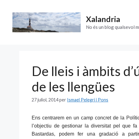
Vés
al
Xalandria
contingut
No és un blog qualsevol m
De lleis i àmbits d’ú
de les llengües
27 juliol, 2014
per
Ismael Pelegrí i Pons
Ens centrarem en un camp concret de la Política
l’objectiu de gestionar la diversitat pel que fa
Bastardas, podem fer una gradació a part