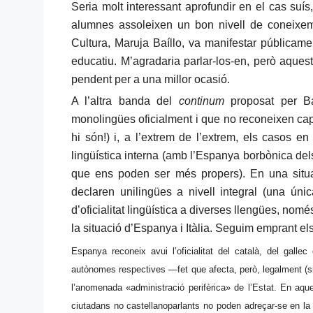
Seria molt interessant aprofundir en el cas suís
alumnes assoleixen un bon nivell de coneixem
Cultura, Maruja Baíllo, va manifestar públicamen
educatiu. M’agradaria parlar-los-en, però aques
pendent per a una millor ocasió.
A l’altra banda del
continum
proposat per Ba
monolingües oficialment i que no reconeixen cap 
hi són!) i, a l’extrem de l’extrem, els casos en
lingüística interna (amb l’Espanya borbònica d
que ens poden ser més propers). En una situac
declaren unilingües a nivell integral (una únic
d’oficialitat lingüística a diverses llengües, nomé
la situació d’Espanya i Itàlia. Seguim emprant e
Espanya reconeix avui l’oficialitat del català, del gallec
autònomes respectives —fet que afecta, però, legalment (s
l’anomenada «administració perifèrica» de l’Estat. En aques
ciutadans no castellanoparlants no poden adreçar-se en la s