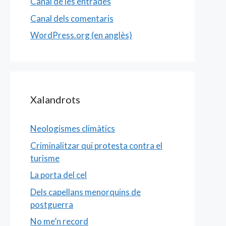
Canal de les entrades
Canal dels comentaris
WordPress.org (en anglès)
Xalandrots
Neologismes climàtics
Criminalitzar qui protesta contra el
turisme
La porta del cel
Dels capellans menorquins de
postguerra
No me’n record