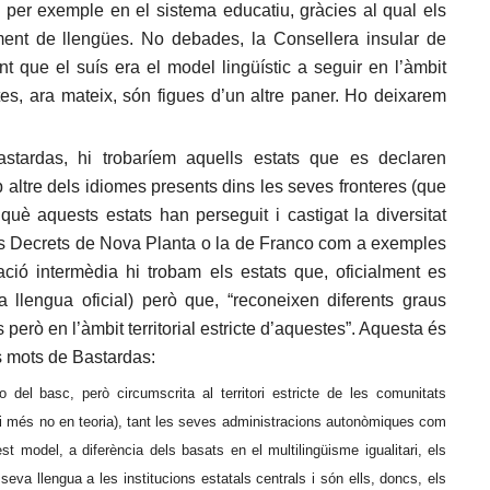
, per exemple en el sistema educatiu, gràcies al qual els
ent de llengües. No debades, la Consellera insular de
t que el suís era el model lingüístic a seguir en l’àmbit
tes, ara mateix, són figues d’un altre paner. Ho deixarem
stardas, hi trobaríem aquells estats que es declaren
altre dels idiomes presents dins les seves fronteres (que
 què aquests estats han perseguit i castigat la diversitat
els Decrets de Nova Planta o la de Franco com a exemples
ió intermèdia hi trobam els estats que, oficialment es
a llengua oficial) però que, “reconeixen diferents graus
s però en l’àmbit territorial estricte d’aquestes”. Aquesta és
ls mots de Bastardas:
 o del basc, però circumscrita al territori estricte de les comunitats
i més no en teoria), tant les seves administracions autonòmiques com
t model, a diferència dels basats en el multilingüisme igualitari, els
eva llengua a les institucions estatals centrals i són ells, doncs, els