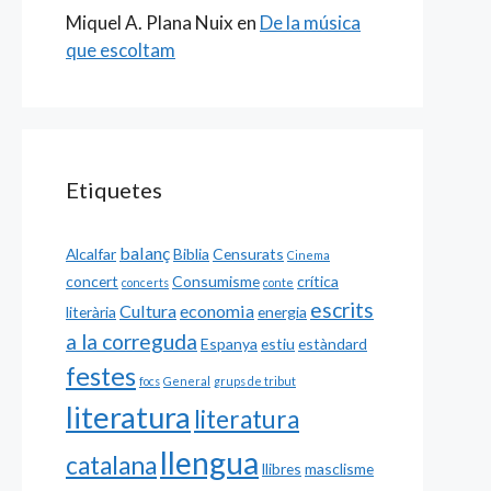
Miquel A. Plana Nuix
en
De la música
que escoltam
Etiquetes
balanç
Alcalfar
Biblia
Censurats
Cinema
concert
Consumisme
crítica
concerts
conte
escrits
Cultura
economia
literària
energia
a la correguda
Espanya
estiu
estàndard
festes
focs
General
grups de tribut
literatura
literatura
llengua
catalana
llibres
masclisme