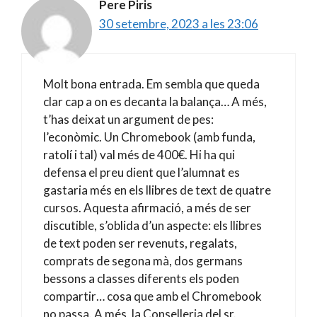
Pere Piris
30 setembre, 2023 a les 23:06
Molt bona entrada. Em sembla que queda
clar cap a on es decanta la balança… A més,
t’has deixat un argument de pes:
l’econòmic. Un Chromebook (amb funda,
ratolí i tal) val més de 400€. Hi ha qui
defensa el preu dient que l’alumnat es
gastaria més en els llibres de text de quatre
cursos. Aquesta afirmació, a més de ser
discutible, s’oblida d’un aspecte: els llibres
de text poden ser revenuts, regalats,
comprats de segona mà, dos germans
bessons a classes diferents els poden
compartir… cosa que amb el Chromebook
no passa. A més, la Conselleria del sr.