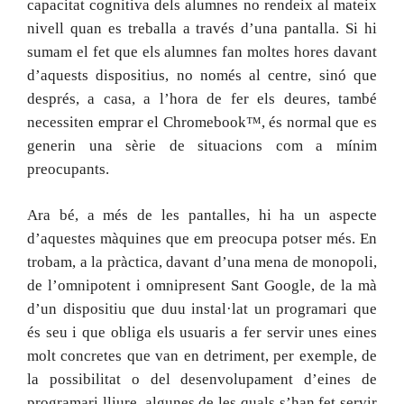
capacitat cognitiva dels alumnes no rendeix al mateix
nivell quan es treballa a través d’una pantalla. Si hi
sumam el fet que els alumnes fan moltes hores davant
d’aquests dispositius, no només al centre, sinó que
després, a casa, a l’hora de fer els deures, també
necessiten emprar el Chromebook™, és normal que es
generin una sèrie de situacions com a mínim
preocupants.
Ara bé, a més de les pantalles, hi ha un aspecte
d’aquestes màquines que em preocupa potser més. En
trobam, a la pràctica, davant d’una mena de monopoli,
de l’omnipotent i omnipresent Sant Google, de la mà
d’un dispositiu que duu instal·lat un programari que
és seu i que obliga els usuaris a fer servir unes eines
molt concretes que van en detriment, per exemple, de
la possibilitat o del desenvolupament d’eines de
programari lliure, algunes de les quals s’han fet servir