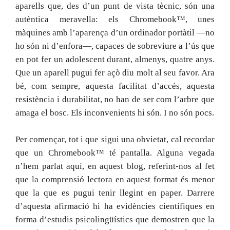
aparells que, des d’un punt de vista tècnic, són una
autèntica meravella: els Chromebook™, unes
màquines amb l’aparença d’un ordinador portàtil —no
ho són ni d’enfora—, capaces de sobreviure a l’ús que
en pot fer un adolescent durant, almenys, quatre anys.
Que un aparell pugui fer açò diu molt al seu favor. Ara
bé, com sempre, aquesta facilitat d’accés, aquesta
resistència i durabilitat, no han de ser com l’arbre que
amaga el bosc. Els inconvenients hi són. I no són pocs.
Per començar, tot i que sigui una obvietat, cal recordar
que un Chromebook™ té pantalla. Alguna vegada
n’hem parlat aquí, en aquest blog, referint-nos al fet
que la comprensió lectora en aquest format és menor
que la que es pugui tenir llegint en paper. Darrere
d’aquesta afirmació hi ha evidències científiques en
forma d’estudis psicolingüístics que demostren que la