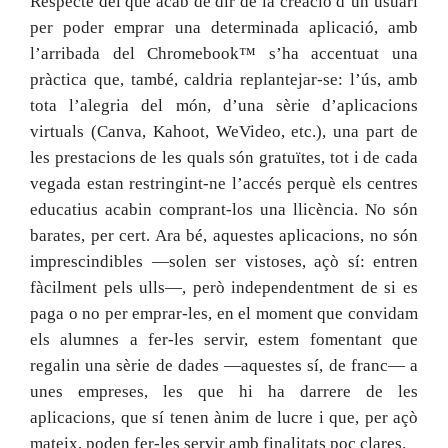
Respecte del que acab de dir de la creació d’un usuari
per poder emprar una determinada aplicació, amb
l’arribada del Chromebook™ s’ha accentuat una
pràctica que, també, caldria replantejar-se: l’ús, amb
tota l’alegria del món, d’una sèrie d’aplicacions
virtuals (Canva, Kahoot, WeVideo, etc.), una part de
les prestacions de les quals són gratuïtes, tot i de cada
vegada estan restringint-ne l’accés perquè els centres
educatius acabin comprant-los una llicència. No són
barates, per cert. Ara bé, aquestes aplicacions, no són
imprescindibles —solen ser vistoses, açò sí: entren
fàcilment pels ulls—, però independentment de si es
paga o no per emprar-les, en el moment que convidam
els alumnes a fer-les servir, estem fomentant que
regalin una sèrie de dades —aquestes sí, de franc— a
unes empreses, les que hi ha darrere de les
aplicacions, que sí tenen ànim de lucre i que, per açò
mateix, poden fer-les servir amb finalitats poc clares.