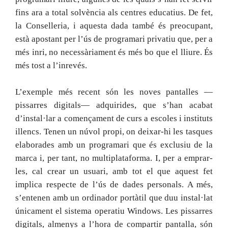
fins ara a total solvència als centres educatius. De fet,
la Conselleria, i aquesta dada també és preocupant,
està apostant per l’ús de programari privatiu que, per a
més inri, no necessàriament és més bo que el lliure. És
més tost a l’inrevés.
L’exemple més recent són les noves pantalles —
pissarres digitals— adquirides, que s’han acabat
d’instal·lar a començament de curs a escoles i instituts
illencs. Tenen un núvol propi, on deixar-hi les tasques
elaborades amb un programari que és exclusiu de la
marca i, per tant, no multiplataforma. I, per a emprar-
les, cal crear un usuari, amb tot el que aquest fet
implica respecte de l’ús de dades personals. A més,
s’entenen amb un ordinador portàtil que duu instal·lat
únicament el sistema operatiu Windows. Les pissarres
digitals, almenys a l’hora de compartir pantalla, són