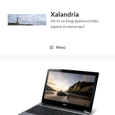
Vés
al
Xalandria
contingut
No és un blog qualsevol més,
aquest és menorquí!
Menú