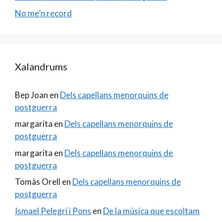
No me’n record
Xalandrums
Bep Joan
en
Dels capellans menorquins de
postguerra
margarita
en
Dels capellans menorquins de
postguerra
margarita
en
Dels capellans menorquins de
postguerra
Tomàs Orell
en
Dels capellans menorquins de
postguerra
Ismael Pelegrí i Pons
en
De la música que escoltam