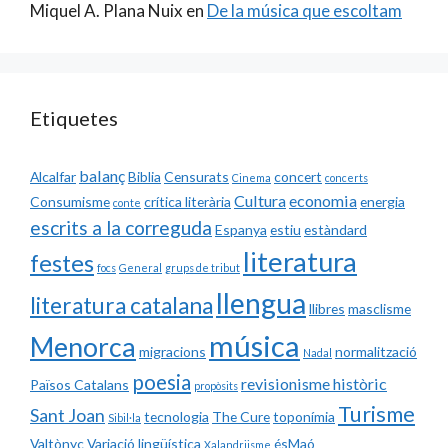
Miquel A. Plana Nuix
en
De la música que escoltam
Etiquetes
balanç
Alcalfar
Biblia
Censurats
concert
Cinema
concerts
Cultura
economia
Consumisme
crítica literària
energia
conte
escrits a la correguda
Espanya
estiu
estàndard
literatura
festes
focs
General
grups de tribut
llengua
literatura catalana
llibres
masclisme
música
Menorca
migracions
normalització
Nadal
poesia
revisionisme històric
Països Catalans
propòsits
Turisme
Sant Joan
tecnologia
The Cure
toponímia
Sibil·la
Valtònyc
Variació lingüística
ésMaó
Xalandriisme