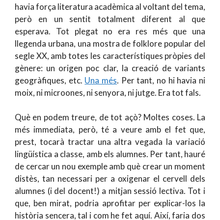
havia força literatura acadèmica al voltant del tema,
però en un sentit totalment diferent al que
esperava. Tot plegat no era res més que una
llegenda urbana, una mostra de folklore popular del
segle XX, amb totes les característiques pròpies del
gènere: un origen poc clar, la creació de variants
geogràfiques, etc.
Una més
. Per tant, no hi havia ni
moix, ni microones, ni senyora, ni jutge. Era tot fals.
Què en podem treure, de tot açò? Moltes coses. La
més immediata, però, té a veure amb el fet que,
prest, tocarà tractar una altra vegada la variació
lingüística a classe, amb els alumnes. Per tant, hauré
de cercar un nou exemple amb què crear un moment
distès, tan necessari per a oxigenar el cervell dels
alumnes (i del docent!) a mitjan sessió lectiva. Tot i
que, ben mirat, podria aprofitar per explicar-los la
història sencera, tal i com he fet aquí. Així, faria dos