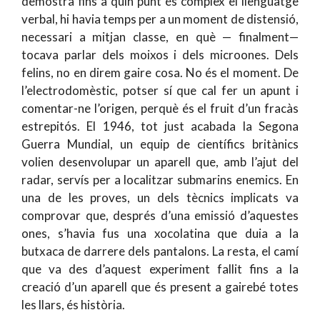
demostra fins a quin punt és complex el llenguatge
verbal, hi havia temps per a un moment de distensió,
necessari a mitjan classe, en què — finalment—
tocava parlar dels moixos i dels microones. Dels
felins, no en direm gaire cosa. No és el moment. De
l’electrodomèstic, potser sí que cal fer un apunt i
comentar-ne l’origen, perquè és el fruit d’un fracàs
estrepitós. El 1946, tot just acabada la Segona
Guerra Mundial, un equip de científics britànics
volien desenvolupar un aparell que, amb l’ajut del
radar, servís per a localitzar submarins enemics. En
una de les proves, un dels tècnics implicats va
comprovar que, després d’una emissió d’aquestes
ones, s’havia fus una xocolatina que duia a la
butxaca de darrere dels pantalons. La resta, el camí
que va des d’aquest experiment fallit fins a la
creació d’un aparell que és present a gairebé totes
les llars, és història.