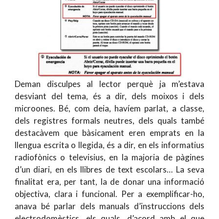
Deman disculpes al lector perquè ja m’estava
desviant del tema, és a dir, dels moixos i dels
microones. Bé, com deia, havíem parlat, a classe,
dels registres formals neutres, dels quals també
destacàvem que bàsicament eren emprats en la
llengua escrita o llegida, és a dir, en els informatius
radiofònics o televisius, en la majoria de pàgines
d’un diari, en els llibres de text escolars… La seva
finalitat era, per tant, la de donar una informació
objectiva, clara i funcional. Per a exemplificar-ho,
anava bé parlar dels manuals d’instruccions dels
electrodomèstics, els quals, d’acord amb el que