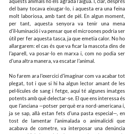
aquests animals no els agrada l’aigua. I, clar, després
del bany tocava eixugar-lo, i aquesta era una feina
molt laboriosa, amb tant de pèl. En algun moment,
per tant, aquesta senyora va tenir una mena
d’il·luminació i va pensar que el microones podria ser
útil per fer aquesta tasca, ja que emetia calor. No ho
allargarem: el cas és que va ficar la mascota dins de
l’aparell, va posar-lo en marxa i, com no podia ser
d’una altra manera, va escatar l’animal.
No farem ara l’exercici d’imaginar com va acabar tot
plegat, tot i que si hi ha algun lector amant de les
pel·lícules de sang i fetge, aquí té algunes imatges
potents amb què delectar-se. El que ens interessa és
que l’anciana —potser perquè era nord-americana i,
ja se sap, allà estan fets d’una pasta especial—, en
tost de lamentar l’animalada o animalicidi que
acabava de cometre, va interposar una denúncia