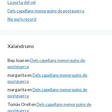
La porta del cel
Dels capellans menorquins de postguerra
No me’n record
Xalandrums
Bep Joan
en
Dels capellans menorquins de
postguerra
margarita
en
Dels capellans menorquins de
postguerra
margarita
en
Dels capellans menorquins de
postguerra
Tomàs Orell
en
Dels capellans menorquins de
postguerra