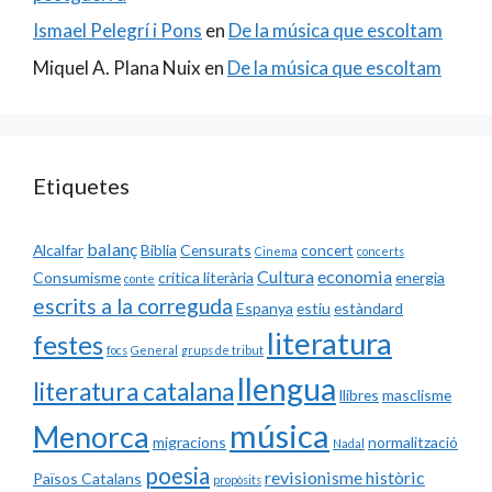
Ismael Pelegrí i Pons
en
De la música que escoltam
Miquel A. Plana Nuix
en
De la música que escoltam
Etiquetes
balanç
Alcalfar
Biblia
Censurats
concert
Cinema
concerts
Cultura
economia
Consumisme
crítica literària
energia
conte
escrits a la correguda
Espanya
estiu
estàndard
literatura
festes
focs
General
grups de tribut
llengua
literatura catalana
llibres
masclisme
música
Menorca
migracions
normalització
Nadal
poesia
revisionisme històric
Països Catalans
propòsits