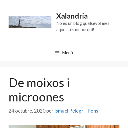
Vés
al
Xalandria
contingut
No és un blog qualsevol més,
aquest és menorquí!
Menú
De moixos i
microones
24 octubre, 2020
per
Ismael Pelegrí i Pons