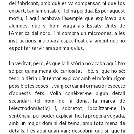
del fabricant, amb què es va compensar, ni que fos
en part, tan lamentable i felina pèrdua. És per aquest
motiu, i aquí acabava l’exemple que explicava als
alumnes, que si hom viatja als Estats Units de
l’Amèrica del nord, i hi compra un microones, a les
instruccions hi trobarà especificat clarament que no
es pot fer servir amb animals vius.
La veritat, però, és que la història no acaba aquí. No
sé per quina mena de curiositat —bé, sí que ho sé:
tenc la dèria d’intentar explicar amb el màxim rigor
possible les coses—, vaig cercar informació respecte
d’aquests fets. Volia conèixer-ne algun detall
secundari (el nom de la dona, la marca de
l’electrodomèstic) i, sobretot, localitzar-ne la
sentència, per poder explicar-ho, la propera vegada,
amb un major domini del tema, amb tota mena de
detalls. I és aquí quan vaig descobrir que sí, que hi