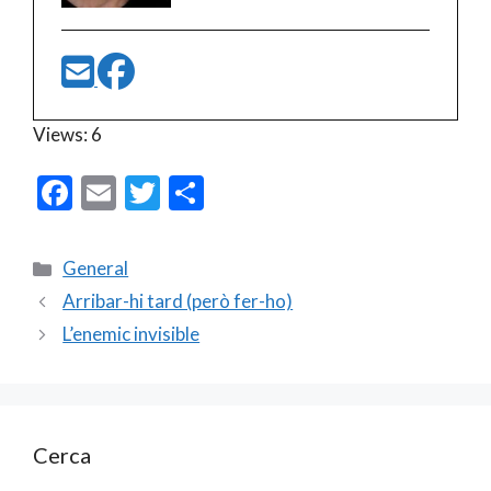
Views: 6
F
E
T
C
ac
m
w
o
e
ai
itt
m
Categories
General
b
l
er
p
Arribar-hi tard (però fer-ho)
o
ar
L’enemic invisible
o
te
k
ix
Cerca