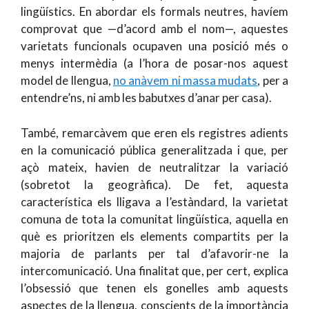
lingüístics. En abordar els formals neutres, havíem
comprovat que —d’acord amb el nom—, aquestes
varietats funcionals ocupaven una posició més o
menys intermèdia (a l’hora de posar-nos aquest
model de llengua,
no anàvem ni massa mudats
, per a
entendre’ns, ni amb les babutxes d’anar per casa).
També, remarcàvem que eren els registres adients
en la comunicació pública generalitzada i que, per
açò mateix, havien de neutralitzar la variació
(sobretot la geogràfica). De fet, aquesta
característica els lligava a l’estàndard, la varietat
comuna de tota la comunitat lingüística, aquella en
què es prioritzen els elements compartits per la
majoria de parlants per tal d’afavorir-ne la
intercomunicació. Una finalitat que, per cert, explica
l’obsessió que tenen els gonelles amb aquests
aspectes de la llengua, conscients de la importància