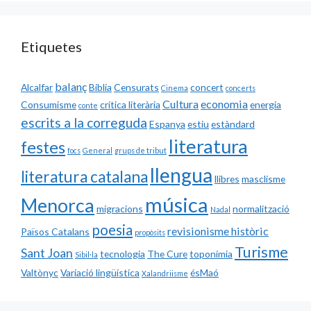
Etiquetes
balanç
Alcalfar
Biblia
Censurats
concert
Cinema
concerts
Cultura
economia
Consumisme
crítica literària
energia
conte
escrits a la correguda
Espanya
estiu
estàndard
literatura
festes
focs
General
grups de tribut
llengua
literatura catalana
llibres
masclisme
música
Menorca
migracions
normalització
Nadal
poesia
revisionisme històric
Països Catalans
propòsits
Turisme
Sant Joan
tecnologia
The Cure
toponímia
Sibil·la
Valtònyc
Variació lingüística
ésMaó
Xalandriisme