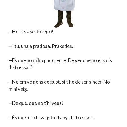
—Ho ets ase, Pelegrí!
—I tu, una agradosa, Pràxedes.
—És que no m’ho puc creure. De ver que no et vols
disfressar?
—No em ve gens de gust, si t’he de ser sincer. No
m’hi veig.
—De què, que no t’hi veus?
—És que jo ja hi vaig tot l’any, disfressat…