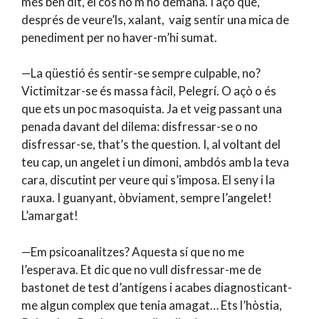
més ben dit, el cos no m’ho demana. I açò que,
després de veure’ls, xalant, vaig sentir una mica de
penediment per no haver-m’hi sumat.
—La qüestió és sentir-se sempre culpable, no?
Victimitzar-se és massa fàcil, Pelegrí. O açò o és
que ets un poc masoquista. Ja et veig passant una
penada davant del dilema: disfressar-se o no
disfressar-se, that’s the question. I, al voltant del
teu cap, un angelet i un dimoni, ambdós amb la teva
cara, discutint per veure qui s’imposa. El seny i la
rauxa. I guanyant, òbviament, sempre l’angelet!
L’amargat!
—Em psicoanalitzes? Aquesta sí que no me
l’esperava. Et dic que no vull disfressar-me de
bastonet de test d’antígens i acabes diagnosticant-
me algun complex que tenia amagat… Ets l’hòstia,