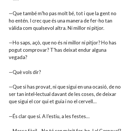
—Que també m’ho pas molt bé, tot i que la gent no
ho entén. I crec que és una manera de fer-ho tan
vàlida com qualsevol altra. Ni millor ni pitjor.
—Ho saps, açò, que no és ni millor ni pitjor? Ho has
pogut comprovar? T’has deixat endur alguna
vegada?
—Què vols dir?
—Que si has provat, ni que sigui en una ocasió, de no
ser tan intel·lectual davant de les coses, de deixar
que sigui el cor qui et guia i no el cervell…
—És clar que sí. A l’estiu, a les festes…
—Massa fàcil… No té cap mèrit fer-ho. I al Carnaval?