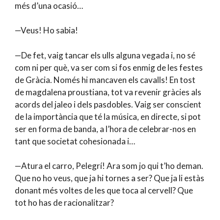
més d’una ocasió…
—Veus! Ho sabia!
—De fet, vaig tancar els ulls alguna vegada i, no sé
com ni per què, va ser com si fos enmig de les festes
de Gràcia. Només hi mancaven els cavalls! En tost
de magdalena proustiana, tot va revenir gràcies als
acords del jaleo i dels pasdobles. Vaig ser conscient
de la importància que té la música, en directe, si pot
ser en forma de banda, a l’hora de celebrar-nos en
tant que societat cohesionada i…
—Atura el carro, Pelegrí! Ara som jo qui t’ho deman.
Que no ho veus, que ja hi tornes a ser? Que ja li estàs
donant més voltes de les que toca al cervell? Que
tot ho has de racionalitzar?