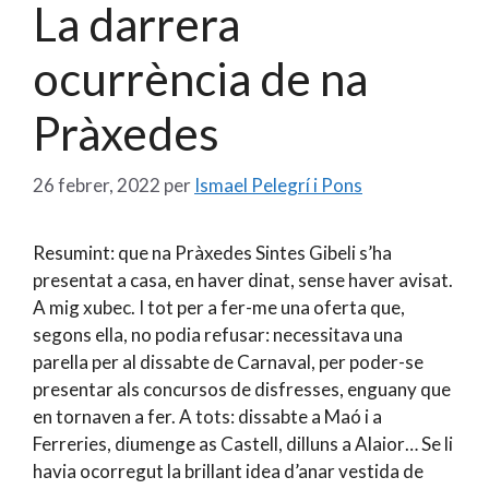
La darrera
ocurrència de na
Pràxedes
26 febrer, 2022
per
Ismael Pelegrí i Pons
Resumint: que na Pràxedes Sintes Gibeli s’ha
presentat a casa, en haver dinat, sense haver avisat.
A mig xubec. I tot per a fer-me una oferta que,
segons ella, no podia refusar: necessitava una
parella per al dissabte de Carnaval, per poder-se
presentar als concursos de disfresses, enguany que
en tornaven a fer. A tots: dissabte a Maó i a
Ferreries, diumenge as Castell, dilluns a Alaior… Se li
havia ocorregut la brillant idea d’anar vestida de