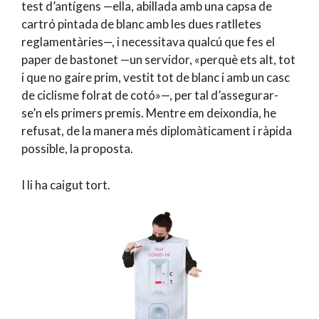
test d’antígens —ella, abillada amb una capsa de
cartró pintada de blanc amb les dues ratlletes
reglamentàries—, i necessitava qualcú que fes el
paper de bastonet —un servidor, «perquè ets alt, tot
i que no gaire prim, vestit tot de blanc i amb un casc
de ciclisme folrat de cotó»—, per tal d’assegurar-
se’n els primers premis. Mentre em deixondia, he
refusat, de la manera més diplomàticament i ràpida
possible, la proposta.
I li ha caigut tort.