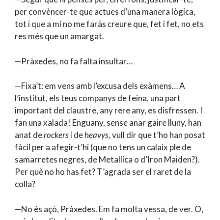
per convèncer-te que actues d’una manera lògica,
tot i que a mi no me faràs creure que, fet i fet, no ets
res més que un amargat.
—Pràxedes, no fa falta insultar…
—Fixa’t: em vens amb l’excusa dels exàmens… A
l’institut, els teus companys de feina, una part
important del claustre, any rere any, es disfressen. I
fan una xalada! Enguany, sense anar gaire lluny, han
anat de
rockers
i de
heavys,
vull dir que t’ho han posat
fàcil per a afegir-t’hi (que no tens un calaix ple de
samarretes negres, de Metallica o d’Iron Maiden?).
Per què no ho has fet? T’agrada ser el raret de la
colla?
—No és açò, Pràxedes. Em fa molta vessa, de ver. O,