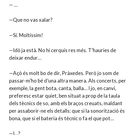
— …
—Que no vas xalar?
—Sí. Moltíssim!
—Idò ja està. No hi cerquis res més. T’hauries de
deixar endur…
—Açò és molt bo de dir, Pràxedes. Però jo som de
passar-m’ho bé d’una altra manera. Als concerts, per
exemple, la gent bota, canta, balla… I jo, en canvi,
preferesc estar quiet, ben situat a prop de la taula
dels tècnics de so, amb els braços creuats, maldant
per assaborir-ne els detalls: que si la sonorització és
bona, que si el bateria és tècnic o fa el que pot…
—I…?