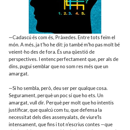
—Cadascú és com és, Pràxedes. Entre tots feim el
món. A més, ja t’ho he dit: jo també m’ho pas molt bé
veient-ho des de fora. És una qüestió de
perspectives. I entenc perfectament que, per als de
dins, pugui semblar que no som res més que un
amargat.
—Si ho sembla, però, deu ser per qualque cosa.
Segurament, perquè un poc sí que ho ets. Un
amargat, vull dir. Perquè per molt que ho intentis
justificar, que qualcú com tu, que defensa la
necessitat dels dies assenyalats, de viure’ls
intensament, que fins i tot n’escrius contes —que