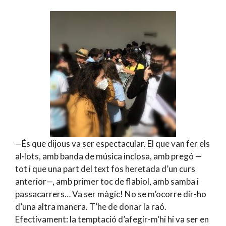
—És que dijous va ser espectacular. El que van fer els
al·lots, amb banda de música inclosa, amb pregó —
tot i que una part del text fos heretada d’un curs
anterior—, amb primer toc de flabiol, amb samba i
passacarrers… Va ser màgic! No se m’ocorre dir-ho
d’una altra manera. T’he de donar la raó.
Efectivament: la temptació d’afegir-m’hi hi va ser en