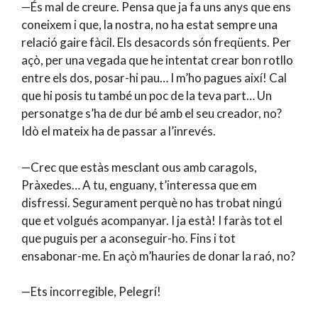
—És mal de creure. Pensa que ja fa uns anys que ens
coneixem i que, la nostra, no ha estat sempre una
relació gaire fàcil. Els desacords són freqüents. Per
açò, per una vegada que he intentat crear bon rotllo
entre els dos, posar-hi pau… I m’ho pagues així! Cal
que hi posis tu també un poc de la teva part… Un
personatge s’ha de dur bé amb el seu creador, no?
Idò el mateix ha de passar a l’inrevés.
—Crec que estàs mesclant ous amb caragols,
Pràxedes… A tu, enguany, t’interessa que em
disfressi. Segurament perquè no has trobat ningú
que et volgués acompanyar. I ja està! I faràs tot el
que puguis per a aconseguir-ho. Fins i tot
ensabonar-me. En açò m’hauries de donar la raó, no?
—Ets incorregible, Pelegrí!