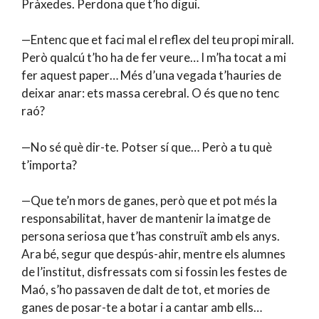
Pràxedes. Perdona que t’ho digui.
—Entenc que et faci mal el reflex del teu propi mirall.
Però qualcú t’ho ha de fer veure… I m’ha tocat a mi
fer aquest paper… Més d’una vegada t’hauries de
deixar anar: ets massa cerebral. O és que no tenc
raó?
—No sé què dir-te. Potser sí que… Però a tu què
t’importa?
—Que te’n mors de ganes, però que et pot més la
responsabilitat, haver de mantenir la imatge de
persona seriosa que t’has construït amb els anys.
Ara bé, segur que despús-ahir, mentre els alumnes
de l’institut, disfressats com si fossin les festes de
Maó, s’ho passaven de dalt de tot, et mories de
ganes de posar-te a botar i a cantar amb ells…