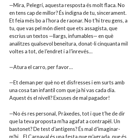
—Mira, Pelegrí, aquesta resposta és molt flaca. No
en tens cap de millor? És indigna de tu, sincerament.
Et feia més bo a l’hora de raonar. No t’hi treu gens, a
tu, que vas pel món dient que ets assagista, que
escrius un textos —llargs, infumables— en què
analitzes qualsevol beneitura, donat-li cinquanta mil
voltes a tot, de l’endret i a l’inrevés…
—Atura el carro, per favor…
—Et deman per què no et disfresses i em surts amb
una cosa tan infantil com que ja hi vas cada dia.
Aquest és el nivell? Excuses de mal pagador!
—No és res personal, Pràxedes, tot i que t’he de dir
que la teva proposta m’ha agafat a contrapèl. Un
bastonet? De test d’antígens? És mal d’imaginar-
m’hi… El Carnaval és una festa que m’agrada, que és