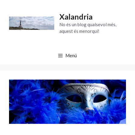
Vés
al
Xalandria
contingut
No és un blog qualsevol més,
aquest és menorquí!
Menú