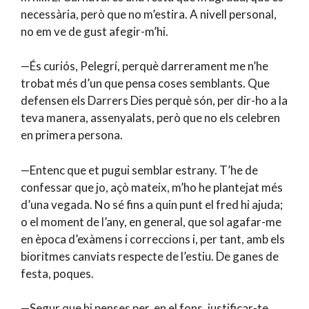
necessària, però que no m’estira. A nivell personal,
no em ve de gust afegir-m’hi.
—És curiós, Pelegrí, perquè darrerament me n’he
trobat més d’un que pensa coses semblants. Que
defensen els Darrers Dies perquè són, per dir-ho a la
teva manera, assenyalats, però que no els celebren
en primera persona.
—Entenc que et pugui semblar estrany. T’he de
confessar que jo, açò mateix, m’ho he plantejat més
d’una vegada. No sé fins a quin punt el fred hi ajuda;
o el moment de l’any, en general, que sol agafar-me
en època d’exàmens i correccions i, per tant, amb els
bioritmes canviats respecte de l’estiu. De ganes de
festa, poques.
—Segur que hi penses per, en el fons, justificar-te,