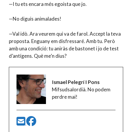
—I tu ets encara més egoista que jo.
—No diguis animalades!
—Val idò. Ara veurem qui va de farol. Accept la teva
proposta. Enguany em disfressaré. Amb tu. Però
amb una condició: tu aniràs de bastonet i jo de test
d’antígens. Què me’n dius?
Ismael Pelegrí I Pons
Mifsudsalordià. No podem
perdre mai!