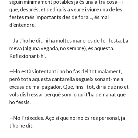
siguin mínimament potables ja és una altra cosa— i
que, després, et dediquis a veure i viure una de les
festes més importants des de fora…, és mal
d’entendre.
—Ja t’ho he dit: hi ha moltes maneres de fer festa. La
meva (alguna vegada, no sempre), és aquesta.
Reflexionant-hi.
—Ho estàs intentant i no ho fas del tot malament,
però tota aquesta cantarella segueix sonant-me a
excusa de mal pagador. Que, fins i tot, diria que no et
vols disfressar perquè som jo qui t’ha demanat que
ho fessis.
—No Pràxedes. Açò sí que no: no és res personal, ja
t’ho he dit.