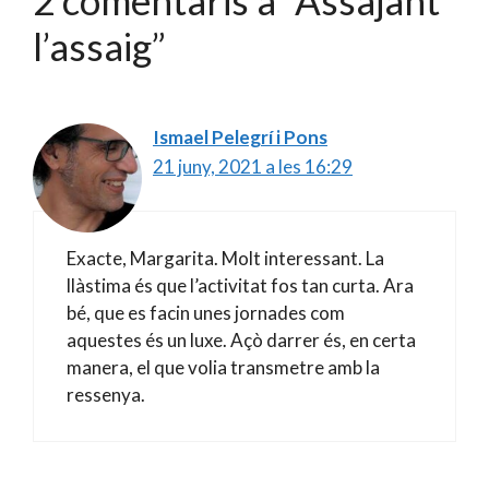
l’assaig”
Ismael Pelegrí i Pons
21 juny, 2021 a les 16:29
Exacte, Margarita. Molt interessant. La
llàstima és que l’activitat fos tan curta. Ara
bé, que es facin unes jornades com
aquestes és un luxe. Açò darrer és, en certa
manera, el que volia transmetre amb la
ressenya.