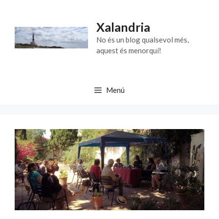
Vés
al
Xalandria
contingut
No és un blog qualsevol més,
aquest és menorquí!
Menú