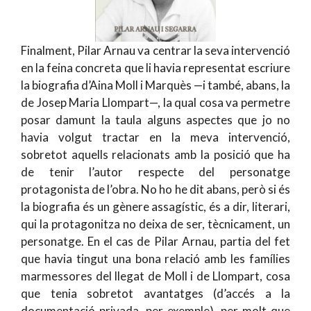
Finalment, Pilar Arnau va centrar la seva intervenció
en la feina concreta que li havia representat escriure
la biografia d’Aina Moll i Marquès —i també, abans, la
de Josep Maria Llompart—, la qual cosa va permetre
posar damunt la taula alguns aspectes que jo no
havia volgut tractar en la meva intervenció,
sobretot aquells relacionats amb la posició que ha
de tenir l’autor respecte del personatge
protagonista de l’obra. No ho he dit abans, però si és
la biografia és un gènere assagístic, és a dir, literari,
qui la protagonitza no deixa de ser, tècnicament, un
personatge. En el cas de Pilar Arnau, partia del fet
que havia tingut una bona relació amb les famílies
marmessores del llegat de Moll i de Llompart, cosa
que tenia sobretot avantatges (d’accés a la
documentació privada, per exemple), per molt que