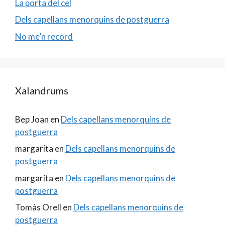
La porta del cel
Dels capellans menorquins de postguerra
No me’n record
Xalandrums
Bep Joan
en
Dels capellans menorquins de
postguerra
margarita
en
Dels capellans menorquins de
postguerra
margarita
en
Dels capellans menorquins de
postguerra
Tomàs Orell
en
Dels capellans menorquins de
postguerra