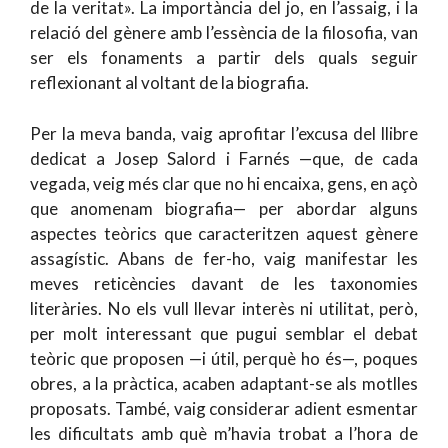
de la veritat». La importància del jo, en l’assaig, i la
relació del gènere amb l’essència de la filosofia, van
ser els fonaments a partir dels quals seguir
reflexionant al voltant de la biografia.
Per la meva banda, vaig aprofitar l’excusa del llibre
dedicat a Josep Salord i Farnés —que, de cada
vegada, veig més clar que no hi encaixa, gens, en açò
que anomenam biografia— per abordar alguns
aspectes teòrics que caracteritzen aquest gènere
assagístic. Abans de fer-ho, vaig manifestar les
meves reticències davant de les taxonomies
literàries. No els vull llevar interès ni utilitat, però,
per molt interessant que pugui semblar el debat
teòric que proposen —i útil, perquè ho és—, poques
obres, a la pràctica, acaben adaptant-se als motlles
proposats. També, vaig considerar adient esmentar
les dificultats amb què m’havia trobat a l’hora de