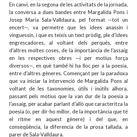
En canvi, en la segona de les activitats de la jornada,
la conversa a dues bandes entre Margalida Pons i
Josep Maria Sala-Valldaura, pel format —tot un
encert—, va permetre que les idees anassin i
vinguessin, i que es teixís un text pròdig, ple d’idees
engrescadores, al voltant dels perquès, entre
d’altres moltes coses, de la importància de l’assaig
en les respectives obres —i per motius força
diversos—, en què també hi ha lloc per a la poesia,
entre d’altres gèneres. Començant per la paradoxa
que va iniciar la intervenció de Margalida Pons al
voltant de les taxonomies, útils i inútils alhora,
passant pels motius que la van dur de la poesia a
l’assaig, per acabar parlant d’allò que caracteritza la
poesia (o, per dir-ho millor, de la importància que té
el ritme en aquest gènere) i del que, en
conseqüència, la diferencia de la prosa tallada, a
parer de Sala-Valldaura.