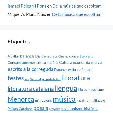
Ismael Pelegrí i Pons
en
De la música que escoltam
Miquel A. Plana Nuix
en
De la música que escoltam
Etiquetes
balanç
Alcalfar
Biblia
Censurats
concert
Cinema
concerts
Cultura
economia
Consumisme
crítica literària
energia
conte
escrits a la correguda
Espanya
estiu
estàndard
literatura
festes
focs
General
grups de tribut
llengua
literatura catalana
llibres
masclisme
música
Menorca
migracions
normalització
Nadal
poesia
revisionisme històric
Països Catalans
propòsits