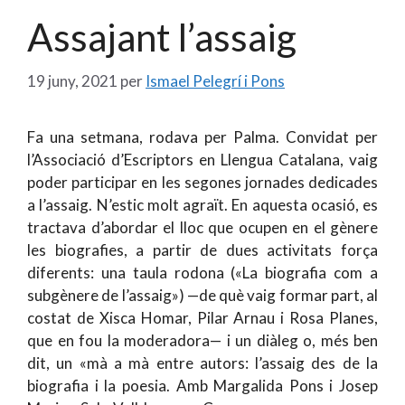
Assajant l’assaig
19 juny, 2021
per
Ismael Pelegrí i Pons
Fa una setmana, rodava per Palma. Convidat per
l’Associació d’Escriptors en Llengua Catalana, vaig
poder participar en les segones jornades dedicades
a l’assaig. N’estic molt agraït. En aquesta ocasió, es
tractava d’abordar el lloc que ocupen en el gènere
les biografies, a partir de dues activitats força
diferents: una taula rodona («La biografia com a
subgènere de l’assaig») —de què vaig formar part, al
costat de Xisca Homar, Pilar Arnau i Rosa Planes,
que en fou la moderadora— i un diàleg o, més ben
dit, un «mà a mà entre autors: l’assaig des de la
biografia i la poesia. Amb Margalida Pons i Josep