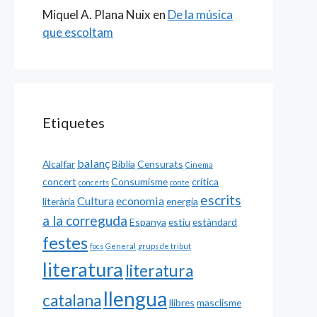
Miquel A. Plana Nuix
en
De la música
que escoltam
Etiquetes
balanç
Alcalfar
Biblia
Censurats
Cinema
concert
Consumisme
crítica
concerts
conte
escrits
Cultura
economia
literària
energia
a la correguda
Espanya
estiu
estàndard
festes
focs
General
grups de tribut
literatura
literatura
llengua
catalana
llibres
masclisme