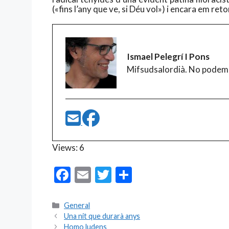
(«fins l’any que ve, si Déu vol») i encara em re
Ismael Pelegrí I Pons
Mifsudsalordià. No podem
Views: 6
F
E
T
C
ac
m
w
o
e
ai
itt
m
Categories
General
Una nit que durarà anys
b
l
er
p
Homo ludens