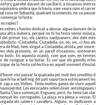
 esforç gairebé davant de cas Baró, a escassos metres
la poquíssima ombra que hi havia, vam veure com el carrer
al cosa en Sebastià, qualcant la
somereta
, no va passar
 començar la festa:
 es replec?
ses veïnes s’havien dedicat a abocar aigua damunt de la
d’una altra manera, perquè no hi ha festa sense música,
l del primer toc, els càntics santjoaners, des dels més
l futbolístic «Ciutadella, Ciutadella, oe, oe, oe…») fins als
ra de Maó, hem vingut a Ciutadella, al·lota, per veure-
sims dels presents, en un parell d’ocasions, entonaren
ui no boti». En aquesta ocasió, com que som, en termes
r de resignar a no botar. És ver que els genolls m’ho
cipar de la festa col·lectiva en aquell moment d’esclat
 d’haver vist passar la qualcada pel molí des
cavallitos
(i
ue hi ha al bell mig del pati suportava estoicament les
tir cap a ses Voltes. Tenia moltes ganes de viure aquell
havia perdut. Les enrocades solien ésser antològiques i
Santa Clara començat. Enguany, però, ho tenia tan clar
mençat les corregudes. La plaça era plena a vessar. El
 vegada els caixers i cavallers. Alguns, es dedicaven a