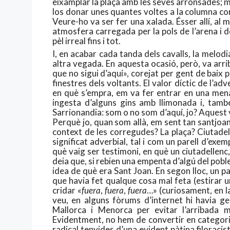
eixamplar la plaça amb les seves arronsades; m
los donar unes quantes voltes a la columna co
Veure-ho va ser fer una xalada. Ésser allí, al 
atmosfera carregada per la pols de l’arena i d
pèl irreal fins i tot.
I, en acabar cada tanda dels cavalls, la melodi
altra vegada. En aquesta ocasió, però, va arr
que no sigui d’aquí», corejat per gent de baix
finestres dels voltants. El valor díctic de l’adv
en què s’empra, em va fer entrar en una men
ingesta d’alguns gins amb llimonada i, també
Sarrionandia: som o no som d’aquí, jo? Aquest
Perquè jo, quan som allà, em sent tan santjo
context de les corregudes? La plaça? Ciutade
significat adverbial, tal i com un parell d’exe
què vaig ser testimoni, en què un ciutadellenc
deia que, si rebien una empenta d’algú del poble
idea de què era Sant Joan. En segon lloc, un p
que havia fet qualque cosa mal feta (estirar u
cridar «
fuera
,
fuera
,
fuera
…» (curiosament, en la
veu, en alguns fòrums d’internet hi havia g
Mallorca i Menorca per evitar l’arribada 
Evidentment, no hem de convertir en categori
radical tenyides d’una evident pàtina filoracis