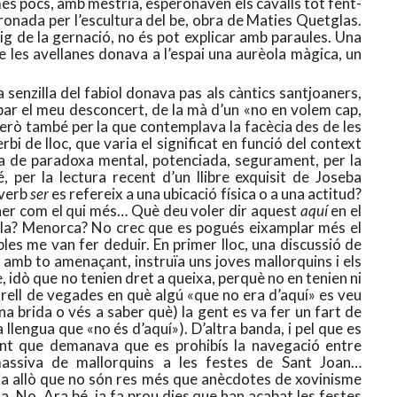
és pocs, amb mestria, esperonaven els cavalls tot fent-
ronada per l’escultura del be, obra de Maties Quetglas.
mig de la gernació, no és pot explicar amb paraules. Una
e les avellanes donava a l’espai una aurèola màgica, un
a senzilla del fabiol donava pas als càntics santjoaners,
ibar el meu desconcert, de la mà d’un «no en volem cap,
 però també per la que contemplava la facècia des de les
erbi de lloc, que varia el significat en funció del context
a de paradoxa mental, potenciada, segurament, per la
, per la lectura recent d’un llibre exquisit de Joseba
 verb
ser
es refereix a una ubicació física o a una actitud?
aner com el qui més… Què deu voler dir aquest
aquí
en el
lla? Menorca? No crec que es pogués eixamplar més el
mples me van fer deduir. En primer lloc, una discussió de
, amb to amenaçant, instruïa uns joves mallorquins i els
, idò que no tenien dret a queixa, perquè no en tenien ni
arell de vegades en què algú «que no era d’aquí» es veu
na brida o vés a saber què) la gent es va fer un fart de
 llengua que «no és d’aquí»). D’altra banda, i pel que es
ent que demanava que es prohibís la navegació entre
massiva de mallorquins a les festes de Sant Joan…
a allò que no són res més que anècdotes de xovinisme
ta. No. Ara bé, ja fa prou dies que han acabat les festes