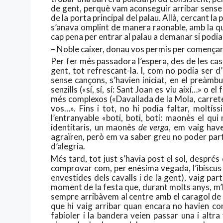
de gent, perquè vam aconseguir arribar sense
de la porta principal del palau. Allà, cercant 
s’anava omplint de manera raonable, amb la qu
cap pena per entrar al palau a demanar si podia
– Noble caixer, donau vos permís per començar
Per fer més passadora l’espera, des de les ca
gent, tot refrescant-la. I, com no podia ser 
sense cançons, s’havien iniciat, en el preàmbu
senzills («sí, sí, sí: Sant Joan es viu així…» o e
més complexos («Davallada de la Mola, carrete
vos…». Fins i tot, no hi podia faltar, moltís
l’entranyable «boti, boti, boti: maonès el q
identitaris, un maonès
de verga
, em vaig have
agraïren, però em va saber greu no poder parti
d’alegria.
Més tard, tot just s’havia post el sol, després
comprovar com, per enèsima vegada, l’ibiscus q
envestides dels cavalls i de la gent), vaig par
moment de la festa que, durant molts anys, m’
sempre arribàvem al centre amb el caragol de 
que hi vaig arribar quan encara no havien co
fabioler i la bandera veien passar una i altra