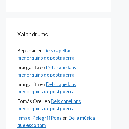
Xalandrums
Bep Joan
en
Dels capellans
menorquins de postguerra
margarita
en
Dels capellans
menorquins de postguerra
margarita
en
Dels capellans
menorquins de postguerra
Tomàs Orell
en
Dels capellans
menorquins de postguerra
Ismael Pelegrí i Pons
en
De la música
que escoltam