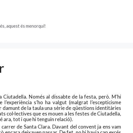
és, aquest és menorquí!
r
a Ciutadella. Només al dissabte de la festa, però. M’hi
e l’experiència s’ho ha valgut (malgrat l’escepticisme
sar damunt de la taula una sèrie de qüestions identitàries
ats col·lectives que es mouen a les festes de Ciutadella,
 ara, tot i que hi tenguin relació).
l carrer de Santa Clara. Davant del convent ja ens vam
rò encara deixaven passar. De fet, no hi havia cap excés