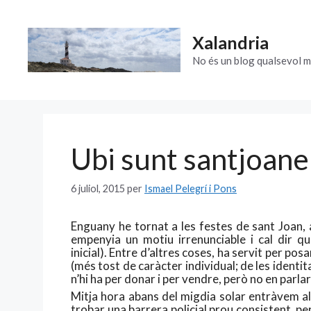
Vés
al
Xalandria
contingut
No és un blog qualsevol m
Ubi sunt santjoane
6 juliol, 2015
per
Ismael Pelegrí i Pons
Enguany he tornat a les festes de sant Joan, 
empenyia un motiu irrenunciable i cal dir qu
inicial). Entre d’altres coses, ha servit per po
(més tost de caràcter individual; de les identit
n’hi ha per donar i per vendre, però no en parlaré
Mitja hora abans del migdia solar entràvem a
trobar una barrera policial prou consistent, pe