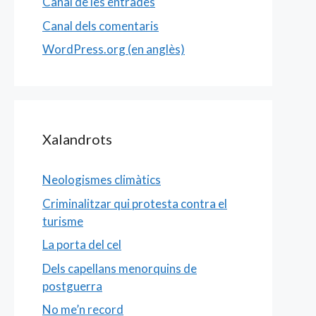
Canal de les entrades
Canal dels comentaris
WordPress.org (en anglès)
Xalandrots
Neologismes climàtics
Criminalitzar qui protesta contra el
turisme
La porta del cel
Dels capellans menorquins de
postguerra
No me’n record