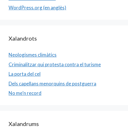
WordPress.org (en anglès)
Xalandrots
Neologismes climàtics
Criminalitzar qui protesta contra el turisme
La porta del cel
Dels capellans menorquins de postguerra
No me’n record
Xalandrums