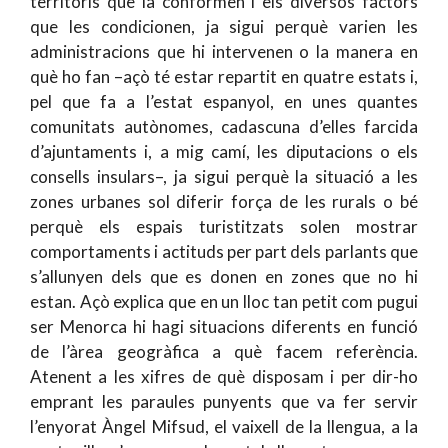
territoris que la conformen i els diversos factors
que les condicionen, ja sigui perquè varien les
administracions que hi intervenen o la manera en
què ho fan –açò té estar repartit en quatre estats i,
pel que fa a l’estat espanyol, en unes quantes
comunitats autònomes, cadascuna d’elles farcida
d’ajuntaments i, a mig camí, les diputacions o els
consells insulars–, ja sigui perquè la situació a les
zones urbanes sol diferir força de les rurals o bé
perquè els espais turistitzats solen mostrar
comportaments i actituds per part dels parlants que
s’allunyen dels que es donen en zones que no hi
estan. Açò explica que en un lloc tan petit com pugui
ser Menorca hi hagi situacions diferents en funció
de l’àrea geogràfica a què facem referència.
Atenent a les xifres de què disposam i per dir-ho
emprant les paraules punyents que va fer servir
l’enyorat Àngel Mifsud, el vaixell de la llengua, a la