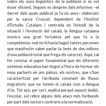
sobre els usos lingüístics de la població si es vol
ésser eficient. Segons es desprèn dels informes –el
darrer dels quals publicat ja fa sis anys– elaborats
per la xarxa Cruscat, dependent de l’Institut
d’Estudis Catalans i centrada en l’estudi de la
situació i l’evolució del català, la llengua catalana
mostra una gran fortalesa pel que fa a la
competència: mai no hi havia hagut tantes persones
que manifestin saber parlar-la (més de deu milions
d’una població total que frega els catorze). Aquí, cal
fer constar el paper fonamental que els diferents
sistemes educatius han tingut a l’hora de formar els
nous parlants en uns països, els nostres, que s’han
caracteritzat per l’arribada constant de fluxos
migratoris que no tenien el català com a llengua
d’ús. Tot açò, per cert, explica perquè aquest àmbit,
l’escolar, sol rebre alguns dels atacs més furibunds
per part dels sectors contraris a la normalització.