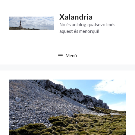
Vés
al
Xalandria
contingut
No és un blog qualsevol més,
aquest és menorquí!
Menú