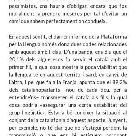
pessimistes, ens hauria d’obligar, encara que fos
moralment, a prendre mesures per tal d’evitar un
camí que sabem perfectament on condueix.
En aquest sentit, el darrer informe de la Plataforma
per la Llengua només dona dues dades relacionades
amb aquest àmbit clau. D’una banda, ens diu que el
20,1% dels algueresos fa servir el català amb el
primer fill, la qual cosa mostra la poca viabilitat que
la llengua té en aquest territori sard; en canvi, de
l’altra, i pel que fa a la Franja, apunta que el 89,2%
dels catalanoparlants –nou de cada deu, per a
entendre’ns– transmeten el català als fills, la qual
cosa podria «assegurar una certa estabilitat del
grup lingüístic». Estaria bé conèixer la situació al
conjunt de la catalafonia d’aquest aspecte. Junyent,
per exemple, no té clar que no s’estigui perdent la
transmissió o que ens hi estiguem apropant