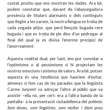
costat positiu que ens mostren les dades. Ara bé,
podem constatar que, davant de l’abassegadora
presència de titulars alarmants o dels continguts
que llegim a les xarxes, la nostra llengua es troba de
cada vegada pitjor, que perd llençols bugada rere
bugada i que es troba de ple dins d’un pedregar al
final del qual ja es divisa l’enorme precipici de
l’anorreament.
Aquesta realitat dual, per tant, ens pot convidar a
l’optimisme o al pessimisme si hi projectam les
nostres emocions i sistema de valors. Ara bé, potser
aquesta és una tendència que hauríem d’evitar,
almenys si fem cas de les paraules que la lingüista
Carme Junyent va adreçar l’altre al públic que va
assistir –ella no, per cert: era a l’altra banda de la
pantalla– a la presentació ciutadellenca del polèmic
Som dones, som lingüistes, som moltes i diem prou