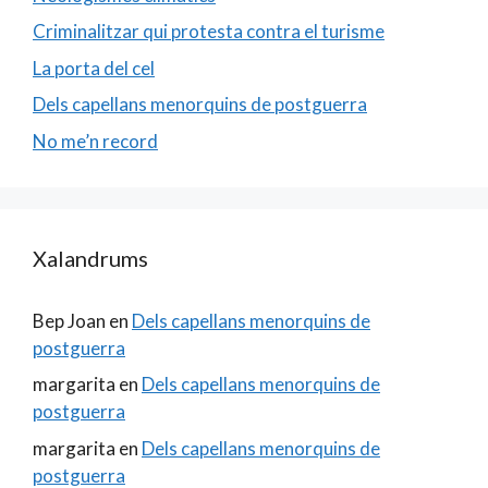
Criminalitzar qui protesta contra el turisme
La porta del cel
Dels capellans menorquins de postguerra
No me’n record
Xalandrums
Bep Joan
en
Dels capellans menorquins de
postguerra
margarita
en
Dels capellans menorquins de
postguerra
margarita
en
Dels capellans menorquins de
postguerra