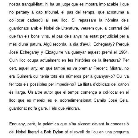
nostra tranquil·litat, hi ha un jutge que es mostra implacable i que
no pertany a cap tribunal, el pas del temps, que acostuma a
col·locar cadascú al seu lloc. Si repassam la nòmina dels
guardonats amb el Nobel de Literatura, veurem que, al contrari del
que fan els bons vins, el pas dels anys ha estat perjudicial per a
més d’una patum. Algú recorda, a dia d’avui, Echegaray? Perquè
José Echegaray y Eizaguirre va guanyar aquest premi el 1904.
Quin lloc ocupa actualment en les històries de la literatura? Per
cert, aquell any, en què també es va premiar Frederic Mistral, no
era Guimerà qui tenia tots els números per a guanyar-lo? Qui va
fer tots els possibles per impedir-ho? La llista d’oblidats del cànon
és llarga. Un altre autor que el temps comença a col·locar en el
lloc que es mereix és el sobredimensionat Camilo José Cela,
guardonat no fa gaire. I els que vindran.
Enguany, però, la polèmica que s’ha aixecat davant la concessió
del Nobel literari a Bob Dylan té el rovell de l’ou en una pregunta