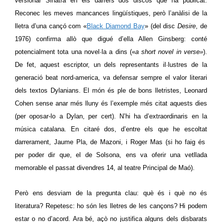
versionar Sinatra en els darrers dos discos que ha publicat.
Reconec les meves mancances lingüístiques, però l’anàlisi de la
lletra d’una cançó com «
Black Diamond Bay
» (del disc
Desire
, de
1976) confirma allò que digué d’ella Allen Ginsberg: conté
potencialment tota una novel·la a dins («
a short novel in verse»
)
.
De fet, aquest escriptor, un dels representants il·lustres de la
generació beat nord-america, va defensar sempre el valor literari
dels textos Dylanians. El món és ple de bons lletristes, Leonard
Cohen sense anar més lluny és l’exemple més citat aquests dies
(per oposar-lo a Dylan, per cert). N’hi ha d’extraordinaris en la
música catalana. En citaré dos, d’entre els que he escoltat
darrerament, Jaume Pla, de Mazoni, i Roger Mas (si ho faig és
per poder dir que, el de Solsona, ens va oferir una vetllada
memorable el passat divendres 14, al teatre Principal de Maó).
Però ens desviam de la pregunta clau: què és i què no és
literatura?
Repetesc: h
o són les lletres de les cançons? Hi podem
estar
o no
d’acord. Ara bé, açò no justifica alguns dels disbarats