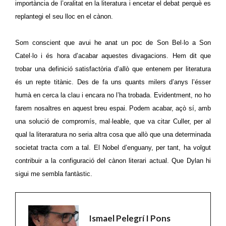
importància de l’oralitat en la literatura
i encetar el debat perquè es
replantegi el seu lloc en el cànon
.
Som conscient que avui he anat un poc de Son Bel·lo a Son
Catel·lo i és hora d’acabar aquestes divagacions. Hem dit que
t
robar una definició satisfactòria d’allò que entenem per literatura
és un repte titànic. Des de fa uns quants milers d’anys l’ésser
humà en cerca
la clau
i
encara no l’ha trobada. Evidentment, no ho
farem nosaltres en aquest
breu espai
. Podem acabar, açò sí, amb
una solució de compromís, mal·leable, que va citar
Culler, per al
qual l
a literaratura no seria altra cosa que allò que una determinada
societat tracta com a tal.
El Nobel d’enguany,
per tant,
ha volgut
contribuir
a la configuració del cànon literari actual. Que Dylan hi
sigui me sembla fantàstic
.
Ismael Pelegrí I Pons