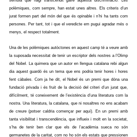
sembla que hagi transcendit gaire aquesta discriminació. Les
polèmiques, com sempre, han estat unes altres. Els criteris d’un
jurat formen part del món del que és opinable i n’hi ha tants com
persones. Per tant, tot i que el veredicte em pugui agradar més o
menys, el respect totalment.
Una de les polèmiques autòctones en aquest camp té a veure amb
la suposada necessitat de tenir un escriptor dels nostres a l’Olimp
del Nobel. La quimera que un autor en llengua catalana rebi algun
dia aquest guardó és un tema que ens podria tenir hores i hores
fent càbales. Com ja he dit, el Nobel és un premi que dóna una
fundació privada i és fruit de la decisió del criteri d’un jurat que,
difícilment, té coneixement de l’existència d’una literatura com la
nostra. Una literatura, la catalana, que ni nosaltres no ens acabam
de creure (potser caldria començar per aquí). En un premi amb
tanta visibilitat i transcendència, que influeix i molt en la societat,
s’ha de tenir ben clar que els de l’acadèmia sueca no són
germanetes de la caritat, com no ho són els estats que pressionen