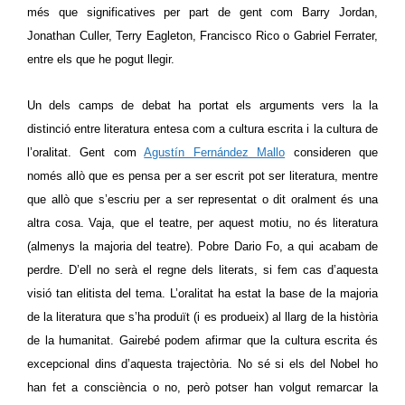
més que significatives per part de
gent com
Barry Jordan,
Jonathan Culler, Terry Eagleton, Francisco Rico o Gabriel Ferrater,
entre els que he pogut llegir.
Un
dels
camp
s
de debat ha portat els arguments
vers l
a la
distinció entre literatura
entesa com a cultura escrita
i
la cultura de
l’
oralitat.
Gent com
Agustín Fernández Mallo
consideren que
només allò que es pensa per a ser escrit pot ser literatura, mentre
que allò que s’escriu per a ser representat
o dit oralment
és una
altra cosa. Vaja, que el teatre, per aquest motiu, no és literatura
(almenys la majoria del teatre)
. Pobre Dario Fo, a qui acabam de
perdre. D’ell no serà el regne dels literats, si fem cas d’aquesta
visió tan elitista del tema.
L’oralitat ha estat la base de la majoria
de la literatura que s’ha produït (i es produeix) al llarg de la història
de la humanitat. Gairebé podem afirmar que la cultura escrita és
excepcional
dins d’aquesta trajectòria
.
No sé si els del Nobel ho
han fet a consciència o no, però potser han volgut remarcar la