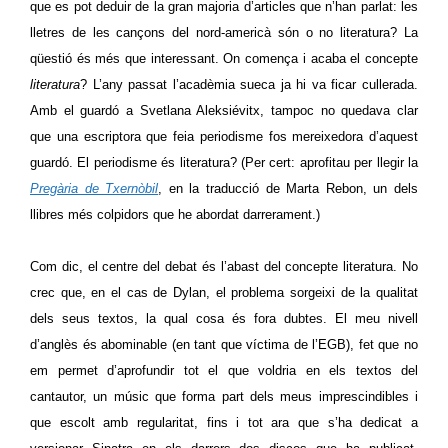
que es pot deduir de la gran majoria d’articles que n’han parlat: les
lletres de les cançons del nord-americà són o no literatura? La
qüestió és més que interessant. On comença i acaba el concepte
literatura
? L’any passat l’acadèmia sueca ja hi va ficar cullerada.
Amb el guardó a Svetlana Aleksiévitx, tampoc no quedava clar
que una escriptora que feia periodisme fos mereixedora d’aquest
guardó. El periodisme és literatura? (Per cert: aprofitau per llegir la
Pregària de Txernòbil
, en la traducció de Marta Rebon, un dels
llibres més colpidors que he abordat darrerament.)
Com dic, el centre del debat és l’abast del concepte literatura. No
crec que, en el cas de Dylan, el problema sorgeixi de la qualitat
dels seus textos, la qual cosa és fora dubtes. El meu nivell
d’anglès és abominable (en tant que víctima de l’EGB), fet que no
em permet d’aprofundir tot el que voldria en els textos del
cantautor, un músic que forma part dels meus imprescindibles i
que escolt amb regularitat, fins i tot ara que s’ha dedicat a