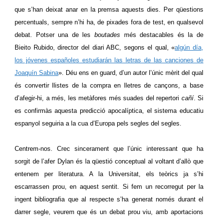
que s’han deixat anar en la premsa aquests dies.
Per qüestions
percentuals, sempre n’hi ha, de
pixades fora de test,
en qualsevol
debat
. Potser una de les
boutades
més destacables és la d
e
B
i
eito Rubido, director del diari ABC,
segons el
qual, «
a
lgún día,
los jóvenes españoles estudiarán las
letras de las canciones de
Joaquín Sabina
».
Déu ens en guard, d’un autor l’únic mèrit del qual
és convertir llistes de la compra en lletres de cançons, a base
d’afegir-hi, a més, les metàfores més suades
del repertori
cañí
. Si
es confirmàs aquesta predicció apocalíptica, el sistema educatiu
espanyol seguiria a la cua d’Europa pels segles del segles.
Centrem-nos. Crec sincerament que l’únic interessant que ha
sorgit de
l’afer Dylan
és la qüestió conceptual al voltant d’allò que
entenem per literatura.
A la Universitat, els teòrics ja s’hi
escarrassen prou, en aquest sentit.
Si fem un recorregut per la
ingent bibliografia que al respecte s’ha generat només durant el
darrer segle, veurem que és un debat prou viu, amb aportacions