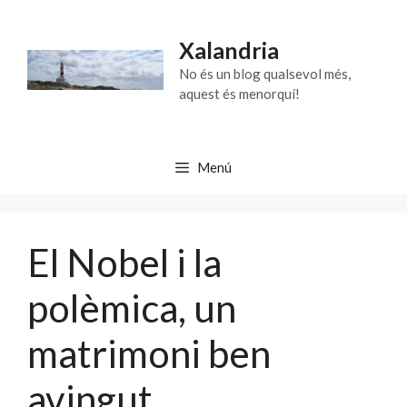
Vés
al
Xalandria
contingut
No és un blog qualsevol més,
aquest és menorquí!
Menú
El Nobel i la
polèmica, un
matrimoni ben
avingut