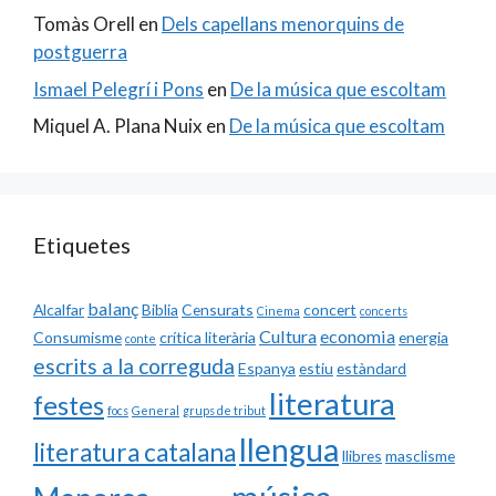
Tomàs Orell
en
Dels capellans menorquins de
postguerra
Ismael Pelegrí i Pons
en
De la música que escoltam
Miquel A. Plana Nuix
en
De la música que escoltam
Etiquetes
balanç
Alcalfar
Biblia
Censurats
concert
Cinema
concerts
Cultura
economia
Consumisme
crítica literària
energia
conte
escrits a la correguda
Espanya
estiu
estàndard
literatura
festes
focs
General
grups de tribut
llengua
literatura catalana
llibres
masclisme