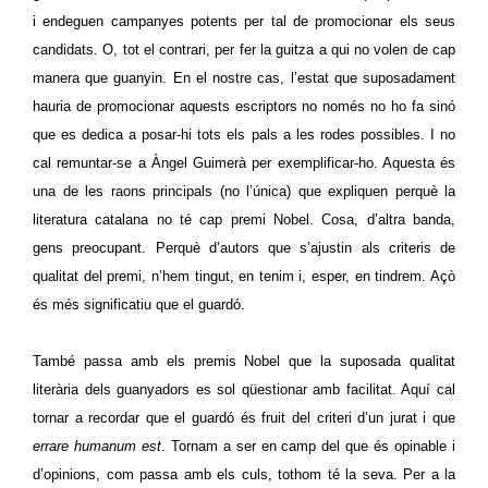
i endeguen campanyes potents per tal de promocionar els seus
candidats. O, tot el contrari, per fer la guitza a qui no volen de cap
manera que guanyin. En el nostre cas, l’estat que suposadament
hauria de promocionar aquests escriptors no només no ho fa sinó
que es dedica a posar-hi tots els pals a les rodes possibles. I no
cal remuntar-se a Àngel Guimerà per exemplificar-ho. Aquesta és
una de les raons principals (no l’única) que expliquen perquè la
literatura catalana no té cap premi Nobel. Cosa, d’altra banda,
gens preocupant. Perquè d’autors que s’ajustin als criteris de
qualitat del premi, n’hem tingut, en tenim i, esper, en tindrem. Açò
és més significatiu que el guardó.
També passa amb els premis Nobel que la suposada qualitat
literària dels guanyadors es sol qüestionar amb facilitat. Aquí cal
tornar a recordar que el guardó és fruit del criteri d’un jurat i que
errare humanum est
. Tornam a ser en camp del que és opinable i
d’opinions, com passa amb els culs, tothom té la seva. Per a la