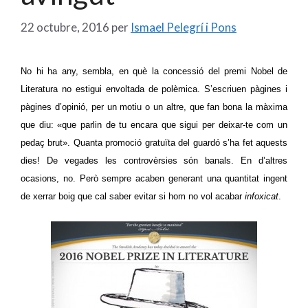
22 octubre, 2016
per
Ismael Pelegrí i Pons
No hi ha any, sembla, en què la concessió del premi Nobel de
Literatura no estigui envoltada de polèmica. S’escriuen pàgines i
pàgines d’opinió, per un motiu o un altre, que fan bona la màxima
que diu: «que parlin de tu encara que sigui per deixar-te com un
pedaç brut». Quanta promoció gratuïta del guardó s’ha fet aquests
dies! De vegades les controvèrsies són banals. En d’altres
ocasions, no. Però sempre acaben generant una quantitat ingent
de xerrar boig que cal saber evitar si hom no vol acabar
infoxicat
.