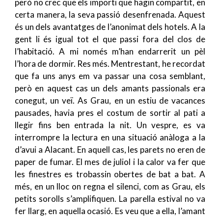
però no crec que els importi que hagin compartit, en
certa manera, la seva passió desenfrenada. Aquest
és un dels avantatges de l’anonimat dels hotels. A la
gent li és igual tot el que passi fora del clos de
l’habitació. A mi només m’han endarrerit un pèl
l’hora de dormir. Res més. Mentrestant, he recordat
que fa uns anys em va passar una cosa semblant,
però en aquest cas un dels amants passionals era
conegut, un veï. As Grau, en un estiu de vacances
pausades, havia pres el costum de sortir al pati a
llegir fins ben entrada la nit. Un vespre, es va
interrompre la lectura en una situació anàloga a la
d’avui a Alacant. En aquell cas, les parets no eren de
paper de fumar. El mes de juliol i la calor va fer que
les finestres es trobassin obertes de bat a bat. A
més, en un lloc on regna el silenci, com as Grau, els
petits sorolls s’amplifiquen. La parella estival no va
fer llarg, en aquella ocasió. Es veu que a ella, l’amant