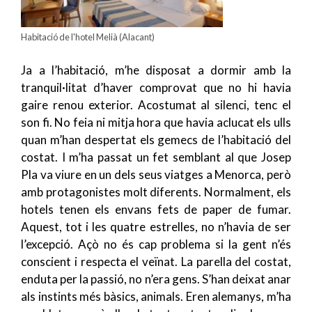
Habitació de l'hotel Melià (Alacant)
Ja a l’habitació, m’he disposat a dormir amb la
tranquil·litat d’haver comprovat que no hi havia
gaire renou exterior. Acostumat al silenci, tenc el
son fi. No feia ni mitja hora que havia aclucat els ulls
quan m’han despertat els gemecs de l’habitació del
costat. I m’ha passat un fet semblant al que Josep
Pla va viure en un dels seus viatges a Menorca, però
amb protagonistes molt diferents. Normalment, els
hotels tenen els envans fets de paper de fumar.
Aquest, tot i les quatre estrelles, no n’havia de ser
l’excepció. Açò no és cap problema si la gent n’és
conscient i respecta el veïnat. La parella del costat,
enduta per la passió, no n’era gens. S’han deixat anar
als instints més bàsics, animals. Eren alemanys, m’ha