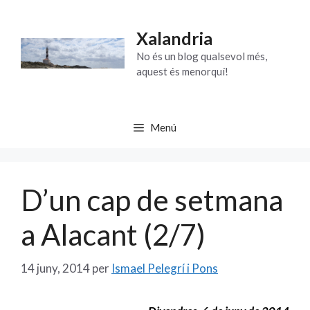
Vés
al
Xalandria
contingut
No és un blog qualsevol més,
aquest és menorquí!
Menú
D’un cap de setmana
a Alacant (2/7)
14 juny, 2014
per
Ismael Pelegrí i Pons