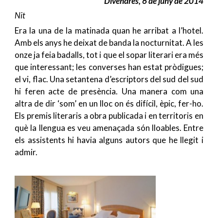
Divendres, 6 de juny de 2014
Nit
Era la una de la matinada quan he arribat a l’hotel.
Amb els anys he deixat de banda la nocturnitat. A les
onze ja feia badalls, tot i que el sopar literari era més
que interessant; les converses han estat pròdigues;
el vi, flac. Una setantena d’escriptors del sud del sud
hi feren acte de presència. Una manera com una
altra de dir ‘som’ en un lloc on és difícil, èpic, fer-ho.
Els premis literaris a obra publicada i en territoris en
què la llengua es veu amenaçada són lloables. Entre
els assistents hi havia alguns autors que he llegit i
admir.