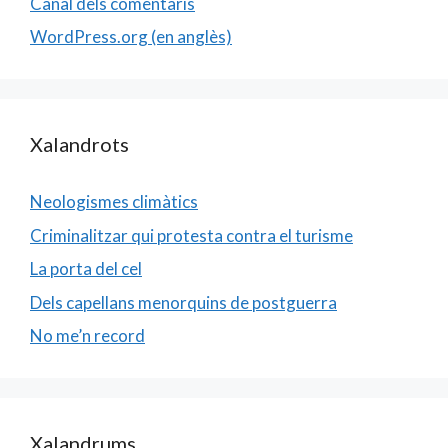
Canal dels comentaris
WordPress.org (en anglès)
Xalandrots
Neologismes climàtics
Criminalitzar qui protesta contra el turisme
La porta del cel
Dels capellans menorquins de postguerra
No me’n record
Xalandrums