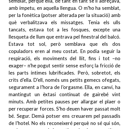
semblat, perquè ella, de tant en tant se li adreçava,
amb ímpetu, en aquella llengua. O m’ho ha semblat,
per la fonètica (potser alterada per la situació) amb
què verbalitzava els missatges. Tenia els ulls
tancats, estava tot a les fosques, excepte una
llesqueta de llum que entrava pel finestral del balcó.
Estava tot sol, però semblava que els dos
copuladors eren al meu costat. En podia seguir la
respiració, els moviments del llit, fins i tot –no
exager– n’he pogut sentir sense esforç la fricció de
les parts íntimes lubrificades. Però, sobretot, els
crits d’ella. D’ell, només uns petits gemecs ofegats,
segurament a l’hora de l’orgasme. Ella, en canvi, ha
mantingut un èxtasi continuat de gairebé vint
minuts. Amb petites pauses per allargar el plaer o
per recuperar forces. S’ho deuen haver passat molt
bé. Segur. Demà potser ens creuarem pel passadís
de l’hotel. No els reconeixeré perquè no sé qui són,