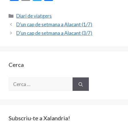
ac
m
w
o
e
ai
itt
m
Categories
Diari de viatgers
b
l
er
p
D’un cap de setmana a Alacant (1/7)
o
ar
D’un cap de setmana a Alacant (3/7)
o
te
k
ix
Cerca
Cerca:
Subscriu-te a Xalandria!