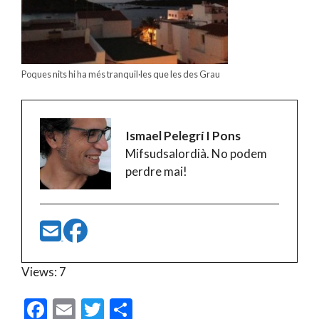
Poques nits hi ha més tranquil·les que les des Grau
Ismael Pelegrí I Pons
Mifsudsalordià. No podem
perdre mai!
Views: 7
F
E
T
C