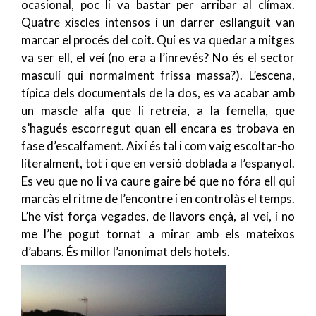
ocasional, poc li va bastar per arribar al clímax.
Quatre xiscles intensos i un darrer esllanguit van
marcar el procés del coit. Qui es va quedar a mitges
va ser ell, el veí (no era a l’inrevés? No és el sector
masculí qui normalment frissa massa?). L’escena,
típica dels documentals de la dos, es va acabar amb
un mascle alfa que li retreia, a la femella, que
s’hagués escorregut quan ell encara es trobava en
fase d’escalfament. Així és tal i com vaig escoltar-ho
literalment, tot i que en versió doblada a l’espanyol.
Es veu que no li va caure gaire bé que no fóra ell qui
marcàs el ritme de l’encontre i en controlàs el temps.
L’he vist força vegades, de llavors ençà, al veí, i no
me l’he pogut tornat a mirar amb els mateixos
d’abans. És millor l’anonimat dels hotels.